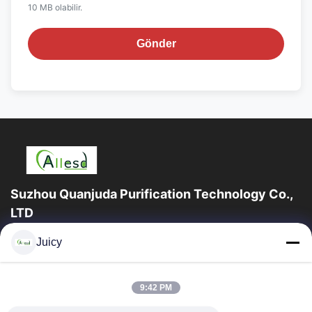
10 MB olabilir.
Gönder
Suzhou Quanjuda Purification Technology Co.,
LTD
16 yıllık Tecrübe, ESD ve Temiz Oda ürünlerinin lider üreticisi ve
Juicy
ihracatçısı olarak, eksiksiz bir ESD ve Temiz Oda ekipmanı ve
malzemeleri...
Hızlı Bağlantılar
9:42 PM