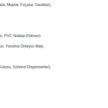
r, Moplar, Fırçalar, Swablar),
n, PVC Noktalı Eldiven)
ı, Yorulma Önleyici Mat),
utusu, Solvent Dispenserler),