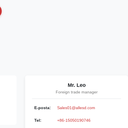
Mr. Leo
Foreign trade manager
E-posta:
Sales01@allesd.com
Tel:
+86-15050190746