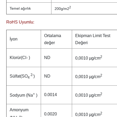
2
Temel ağırlık
200g/m2
RoHS Uyumlu:
Ortalama
Ekipman Limit Test
İyon
değer
Değeri
2
Klorür(Cl- )
ND
0,0010 µg/cm
2-
2
Sülfat(SO
)
ND
0,0010 µg/cm
4
+
2
0.0014
Sodyum (Na
)
0,0010 µg/cm
Amonyum
2
0.0020
0,0010 µg/cm
+