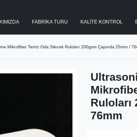
KIMIZDA
FABRIKA TURU
KALITE KONTROL
rme Mikrofiber Temiz Oda Silecek Ruloları 200gsm Çapında 25mm / 
Ultrason
Mikrofib
Ruloları
76mm