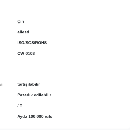
Çin
allesd
ISO/SGS/ROHS
CW-0103
rı:
tartışılabilir
Pazarlık edilebilir
/ T
Ayda 100.000 rulo