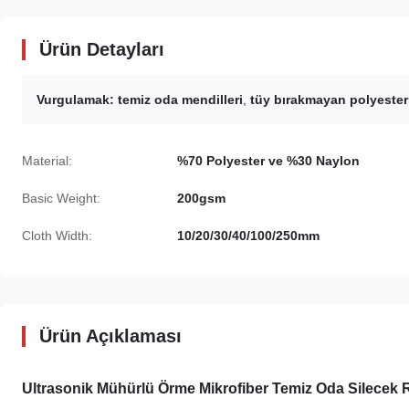
Ürün Detayları
Vurgulamak:
temiz oda mendilleri
,
tüy bırakmayan polyester
Material:
%70 Polyester ve %30 Naylon
Basic Weight:
200gsm
Cloth Width:
10/20/30/40/100/250mm
Ürün Açıklaması
Ultrasonik Mühürlü Örme Mikrofiber Temiz Oda Silecek