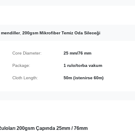
 mendiller
,
200gsm Mikrofiber Temiz Oda Sileceği
Core Diameter:
25 mm/76 mm
Package:
1 rulo/torba vakum
Cloth Length:
50m (istenirse 60m)
 Ruloları 200gsm Çapında 25mm / 76mm