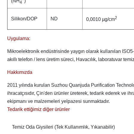
(NH
)
4
2
Silikon/DOP
ND
0,0010 µg/cm
Uygulama:
Mikroelektronik endüstrisinde yaygın olarak kullanılan ISO5-6 
akıllı telefon / lens üretim süreci, Havacılık, laboratuvar temi
Hakkımızda
2011 yılında kurulan Suzhou Quanjuda Purification Technolog
ihracatçısıdır, Çin'den ürünler üreterek, tedarik ederek ve 
ekipmanı ve malzemeleri yelpazesi sunmaktadır.
Tedarik ettiğimiz diğer ürünler
Temiz Oda Giysileri (Tek Kullanımlık, Yıkanabilir)