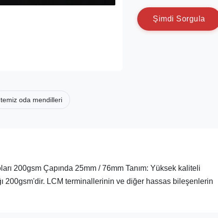
Ş
i
m
d
i
S
o
r
g
u
l
a
temiz oda mendilleri
oları 200gsm Çapında 25mm / 76mm Tanım: Yüksek kaliteli
rlığı 200gsm'dir. LCM terminallerinin ve diğer hassas bileşenlerin