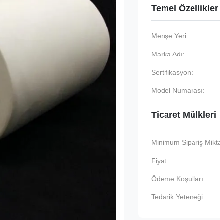
Temel Özellikler
Menşe Yeri:
Marka Adı:
Sertifikasyon:
Model Numarası:
Ticaret Mülkleri
Minimum Sipariş Mikta
Fiyat:
Ödeme Koşulları:
Tedarik Yeteneği: