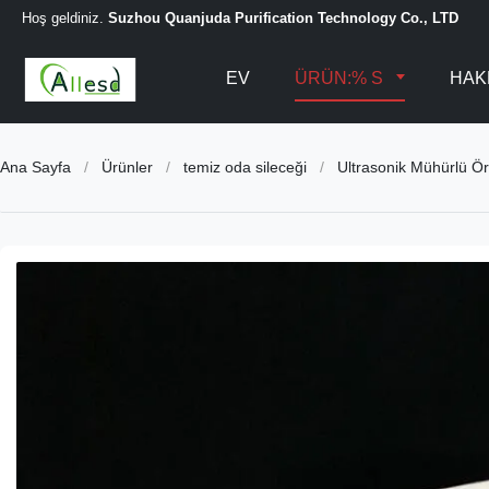
Hoş geldiniz.
Suzhou Quanjuda Purification Technology Co., LTD
EV
ÜRÜN:% S
HAK
Ana Sayfa
/
Ürünler
/
temiz oda sileceği
/
Ultrasonik Mühürlü Ö