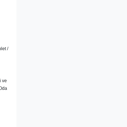
let /
i ve
 Oda