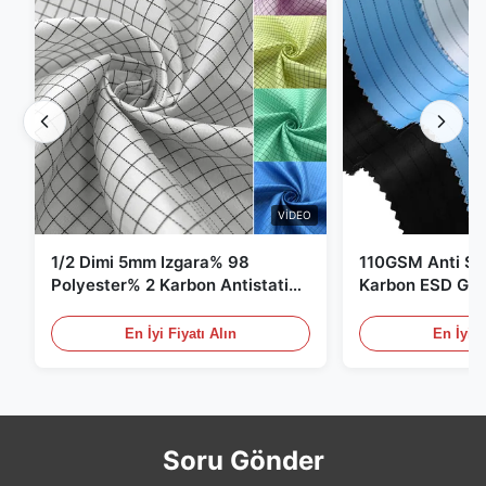
VIDEO
1/2 Dimi 5mm Izgara% 98
110GSM Anti Sta
Polyester% 2 Karbon Antistatik
Karbon ESD Giy
Giysiler
En İyi Fiyatı Alın
En İyi F
Soru Gönder