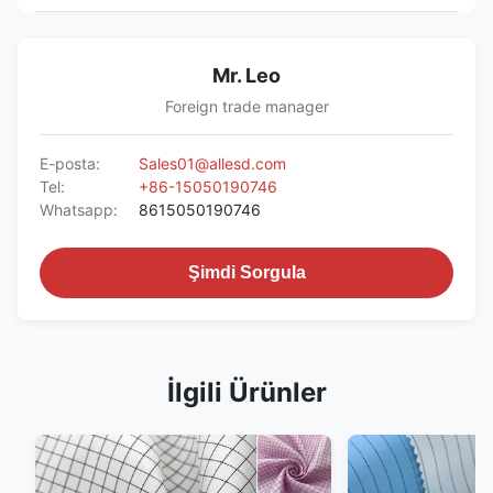
Mr. Leo
Foreign trade manager
E-posta:
Sales01@allesd.com
Tel:
+86-15050190746
Whatsapp:
8615050190746
Şimdi Sorgula
İlgili Ürünler