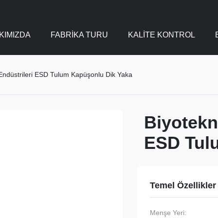
KIMIZDA
FABRIKA TURU
KALITE KONTROL
ç Endüstrileri ESD Tulum Kapüşonlu Dik Yaka
Biyotekno
ESD Tul
Temel Özellikler
Menşe Yeri: