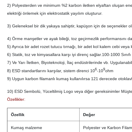
2) Polyesterden ve minimum %2 karbon iletken elyaftan oluşan ener
elektriği önlemek için elektrostatik yayılım oluşturur.
3) Geleneksel bir dik yakaya sahiptir, kapüşon için de seçenekler ola
4) Örme manşetler ve ayak bileği, toz geçirmezlik performansını d
5) Ayrıca bir adet rozet tutucu tırnağı, bir adet kol kalem cebi veya k
6) Statik, toz ve kimyasallara karşı iyi direnç sağlar.100-1000 Sınıfı
7) Ve Yarı İletken, Biyoteknoloji, İlaç endüstrilerinde vb. Uygulanabili
6
9
8) ESD standartlarını karşılar, sistem direnci 10
-10
ohm
9) Uygun karbon filamanlı kumaş kullanılırsa 121 derecede otoklavl
10) ESD Sembolü, Yüceltilmiş Logo veya diğer gereksinimler Müşteri
Özellikler:
Özellik
Değer
Kumaş malzeme
Polyester ve Karbon Filam