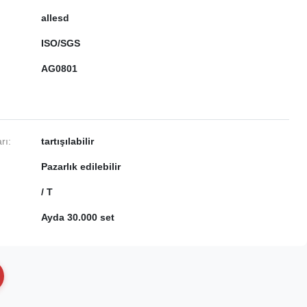
allesd
ISO/SGS
AG0801
rı:
tartışılabilir
Pazarlık edilebilir
/ T
Ayda 30.000 set