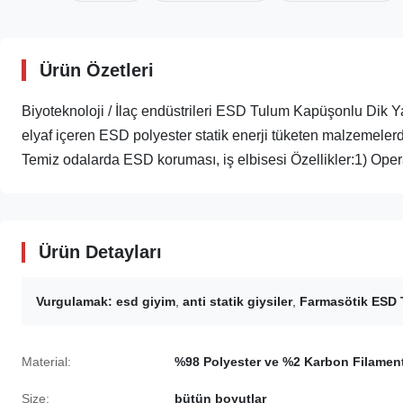
Ürün Özetleri
Biyoteknoloji / İlaç endüstrileri ESD Tulum Kapüşonlu Di
elyaf içeren ESD polyester statik enerji tüketen malzemel
Temiz odalarda ESD koruması, iş elbisesi Özellikler:1) Opera
Ürün Detayları
Vurgulamak:
esd giyim
,
anti statik giysiler
,
Farmasötik ESD
Material:
%98 Polyester ve %2 Karbon Filamen
Size:
bütün boyutlar