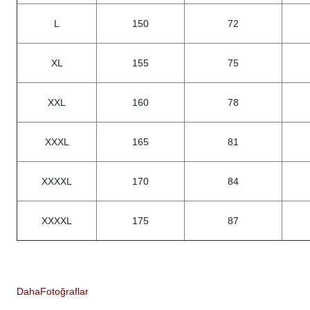
L
150
72
XL
155
75
XXL
160
78
XXXL
165
81
XXXXL
170
84
XXXXL
175
87
Daha
Fotoğraflar