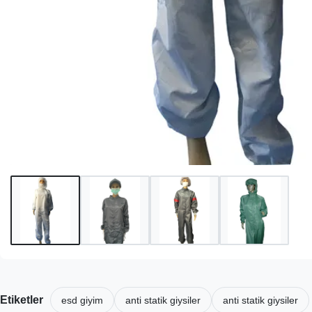
Etiketler
esd giyim
anti statik giysiler
anti statik giysiler