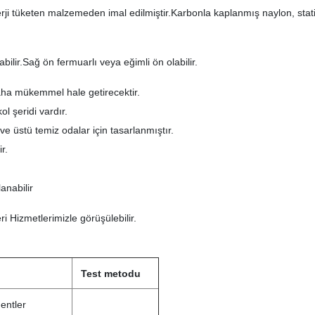
ji tüketen malzemeden imal edilmiştir.Karbonla kaplanmış naylon, stat
bilir.Sağ ön fermuarlı veya eğimli ön olabilir.
aha mükemmel hale getirecektir.
ol şeridi vardır.
 ve üstü temiz odalar için tasarlanmıştır.
r.
anabilir
 Hizmetlerimizle görüşülebilir.
Test metodu
entler