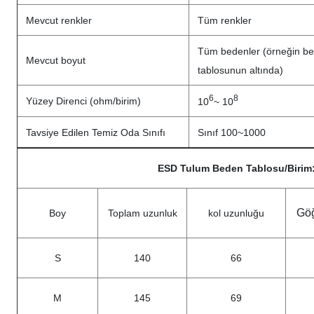
Mevcut renkler
Tüm renkler
Tüm bedenler (örneğin b
Mevcut boyut
tablosunun altında)
6
8
Yüzey Direnci (ohm/birim)
10
~ 10
Tavsiye Edilen Temiz Oda Sınıfı
Sınıf 100~1000
ESD Tulum Beden Tablosu/Birim
Gö
Boy
Toplam uzunluk
kol uzunluğu
S
140
66
M
145
69