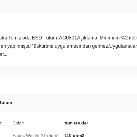
k Yaka Temiz oda ESD Tulum: AG0801Açıklama: Minimum %2 ilet
erden yapılmıştır.Püskürtme uygulamasından gelmez.Uygulamalar
t...
 Tulum
t
Color:
tüm renkler
Fabric Weight (Gr/Sqm):
110 gr/m2