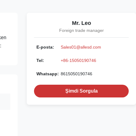
Mr. Leo
Foreign trade manager
ken
:
E-posta:
Sales01@allesd.com
Tel:
+86-15050190746
Whatsapp:
8615050190746
Şimdi Sorgula