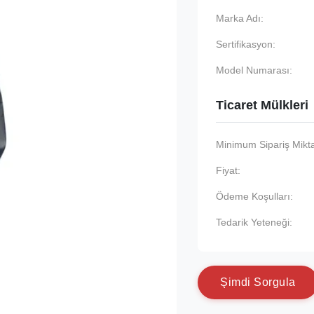
Marka Adı:
Sertifikasyon:
Model Numarası:
Ticaret Mülkleri
Minimum Sipariş Mikta
Fiyat:
Ödeme Koşulları:
Tedarik Yeteneği:
Ş
i
m
d
i
S
o
r
g
u
l
a