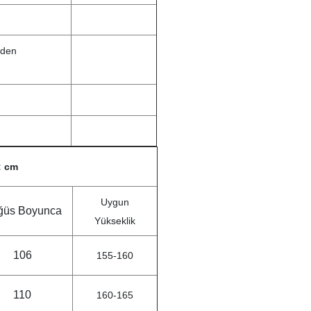
eden
: cm
Uygun
ğüs Boyunca
Yükseklik
106
155-160
110
160-165