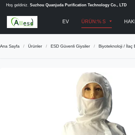
Hoş geldiniz.
Suzhou Quanjuda Purification Technology Co., LTD
EV
ÜRÜN:% S
HAK
Ana Sayfa
/
Ürünler
/
ESD Güvenli Giysiler
/
Biyoteknoloji / İla