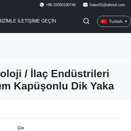
+86-15050190746
Sales01@allesd.com
BIZIMLE ILETIŞIME GEÇIN
Turkish
loji / İlaç Endüstrileri
um Kapüşonlu Dik Yaka
Çin