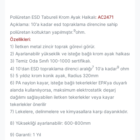
Poliüretan ESD Tabureli Krom Ayak Halkalı
: AC2471
Açıklama: 10'a kadar esd topraklama direncine sahip
9
poliüretan koltuktan yapılmıştır.
ohm.
Özellikleri:
1) İletken metal zincir toprak görevi görür.
2) Ayarlanabilir yükseklik ve isteğe bağlı krom ayak halkası
3) Temiz Oda Sınıfı 100-1000 sertifikalı.
7
9
4) 10'dan ESD topraklama direnci aralığı
10'a kadar
ohm
5) 5 yıldız krom konik ayak, Radius 320mm
6) PA naylon kayar, isteğe bağlı tekerlekler EPA'ya duyarlı
alanda kullanılıyorsa, maksimum elektrostatik deşarj
dağılımı sağlayabilen iletken tekerlekler veya kayar
tekerlekler önerilir
7) Lekelere, delinmelere ve kimyasallara karşı dayanıklıdır.
8) Yüksekliği ayarlanabilir: 600-800mm
9) Garanti: 1 Yıl