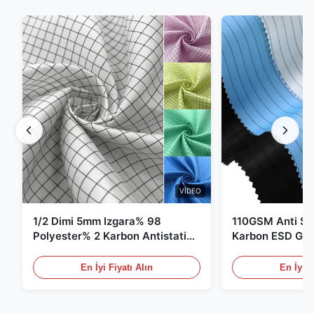
VIDEO
1/2 Dimi 5mm Izgara% 98
110GSM Anti Sta
Polyester% 2 Karbon Antistatik
Karbon ESD Giy
Giysiler
En İyi Fiyatı Alın
En İyi F