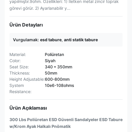
yapılmıştır.9ohm. Özellikleri: 1) İletken metal zincir toprak
görevi görür. 2) Ayarlanabilir y...
Ürün Detayları
Vurgulamak:
esd tabure
,
anti statik tabure
Material:
Poliüretan
Color:
Siyah
Seat Size:
340 * 350mm
Thickness:
50mm
Height Adjustable:
600-800mm
System
10e6-108ohms
Resistance:
Ürün Açıklaması
300 Lbs Poliüretan ESD Güvenli Sandalyeler ESD Tabure
w/Krom Ayak Halkalı Pnömatik