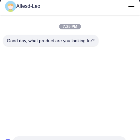
16 yıllık Tecrübe, ESD ve Temiz Oda ürünlerinin lider üreticisi ve
Allesd-Leo
ihracatçısı olarak, eksiksiz bir ESD ve Temiz Oda ekipmanı ve
malzemeleri...
Hızlı Bağlantılar
7:25 PM
Ev
Ürün:% S
Good day, what product are you looking for?
Hakkımızda
Fabrika Turu
Kalite Kontrol
Bizimle Iletişime Geçin
Bir Teklif Isteği
Bize Ulaşın
0086-512-65883749
0086-512-66190772
Sales01@allesd.com
Telif hakkı © 2018-2026 Suzhou Quanjuda Purification Technology Co.,
LTD. Tüm haklar saklıdır.