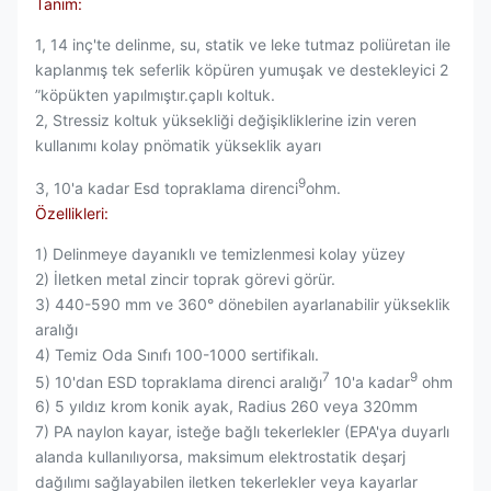
Tanım:
1, 14 inç'te delinme, su, statik ve leke tutmaz poliüretan ile
kaplanmış tek seferlik köpüren yumuşak ve destekleyici 2
”köpükten yapılmıştır.çaplı koltuk.
2, Stressiz koltuk yüksekliği değişikliklerine izin veren
kullanımı kolay pnömatik yükseklik ayarı
9
3, 10'a kadar Esd topraklama direnci
ohm.
Özellikleri:
1) Delinmeye dayanıklı ve temizlenmesi kolay yüzey
2) İletken metal zincir toprak görevi görür.
3) 440-590 mm ve 360° dönebilen ayarlanabilir yükseklik
aralığı
4) Temiz Oda Sınıfı 100-1000 sertifikalı.
7
9
5) 10'dan ESD topraklama direnci aralığı
10'a kadar
ohm
6) 5 yıldız krom konik ayak, Radius 260 veya 320mm
7) PA naylon kayar, isteğe bağlı tekerlekler (EPA'ya duyarlı
alanda kullanılıyorsa, maksimum elektrostatik deşarj
dağılımı sağlayabilen iletken tekerlekler veya kayarlar