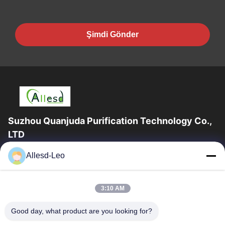
Şimdi Gönder
Suzhou Quanjuda Purification Technology Co.,
LTD
16 yıllık Tecrübe, ESD ve Temiz Oda ürünlerinin lider üreticisi ve
Allesd-Leo
ihracatçısı olarak, eksiksiz bir ESD ve Temiz Oda ekipmanı ve
malzemeleri...
Hızlı Bağlantılar
3:10 AM
Ev
Ürün:% S
Good day, what product are you looking for?
Hakkımızda
Fabrika Turu