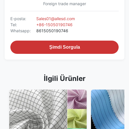
Foreign trade manager
E-posta:
Sales01@allesd.com
Tel:
+86-15050190746
Whatsapp:
8615050190746
Şimdi Sorgula
İlgili Ürünler