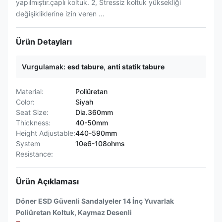
yapılmıştır.çaplı koltuk. 2, Stressiz koltuk yüksekliği
değişikliklerine izin veren ...
Ürün Detayları
Vurgulamak:
esd tabure
,
anti statik tabure
Material:
Poliüretan
Color:
Siyah
Seat Size:
Dia.360mm
Thickness:
40-50mm
Height Adjustable:
440-590mm
System
10e6-108ohms
Resistance:
Ürün Açıklaması
Döner ESD Güvenli Sandalyeler 14 İnç Yuvarlak
Poliüretan Koltuk, Kaymaz Desenli