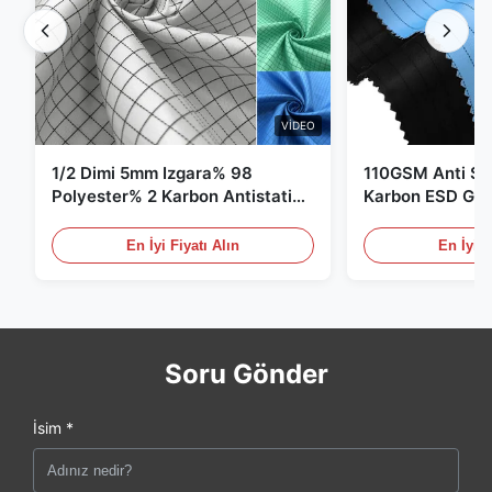
VIDEO
1/2 Dimi 5mm Izgara% 98
110GSM Anti Sta
Polyester% 2 Karbon Antistatik
Karbon ESD Giy
Giysiler
En İyi Fiyatı Alın
En İyi F
Soru Gönder
İsim *