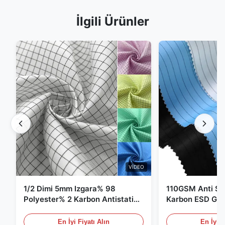
İlgili Ürünler
VIDEO
1/2 Dimi 5mm Izgara% 98
110GSM Anti Sta
Polyester% 2 Karbon Antistatik
Karbon ESD Giy
Giysiler
En İyi Fiyatı Alın
En İyi F