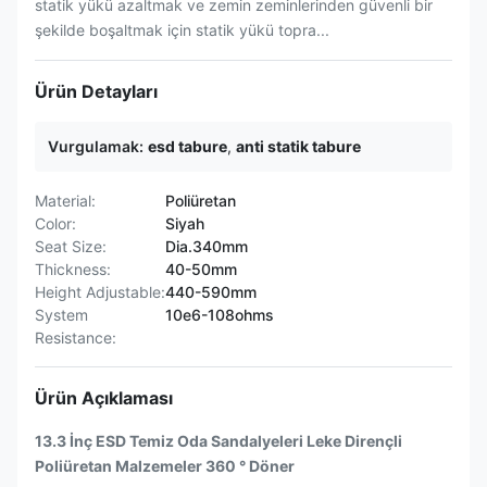
statik yükü azaltmak ve zemin zeminlerinden güvenli bir
şekilde boşaltmak için statik yükü topra...
Ürün Detayları
Vurgulamak:
esd tabure
,
anti statik tabure
Material:
Poliüretan
Color:
Siyah
Seat Size:
Dia.340mm
Thickness:
40-50mm
Height Adjustable:
440-590mm
System
10e6-108ohms
Resistance:
Ürün Açıklaması
13.3 İnç ESD Temiz Oda Sandalyeleri Leke Dirençli
Poliüretan Malzemeler 360 ° Döner