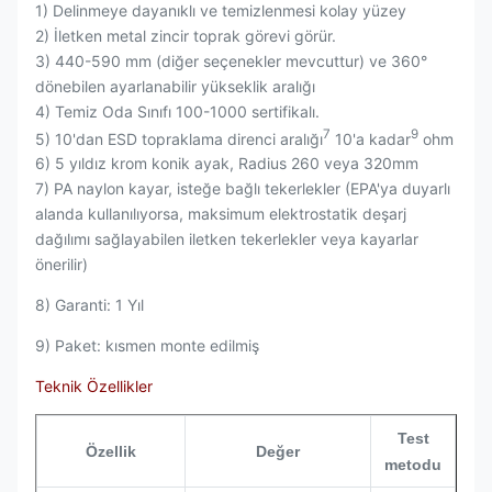
1) Delinmeye dayanıklı ve temizlenmesi kolay yüzey
2) İletken metal zincir toprak görevi görür.
3) 440-590 mm (diğer seçenekler mevcuttur) ve 360°
dönebilen ayarlanabilir yükseklik aralığı
4) Temiz Oda Sınıfı 100-1000 sertifikalı.
7
9
5) 10'dan ESD topraklama direnci aralığı
10'a kadar
ohm
6) 5 yıldız krom konik ayak, Radius 260 veya 320mm
7) PA naylon kayar, isteğe bağlı tekerlekler (EPA'ya duyarlı
alanda kullanılıyorsa, maksimum elektrostatik deşarj
dağılımı sağlayabilen iletken tekerlekler veya kayarlar
önerilir)
8) Garanti: 1 Yıl
9) Paket: kısmen monte edilmiş
Teknik Özellikler
Test
Özellik
Değer
metodu