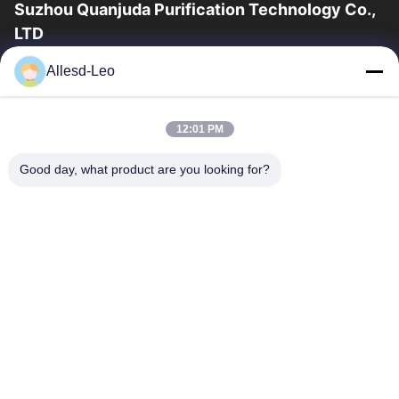
Suzhou Quanjuda Purification Technology Co.,
LTD
16 yıllık Tecrübe, ESD ve Temiz Oda ürünlerinin lider üreticisi ve
Allesd-Leo
ihracatçısı olarak, eksiksiz bir ESD ve Temiz Oda ekipmanı ve
malzemeleri...
Hızlı Bağlantılar
12:01 PM
Ev
Ürün:% S
Good day, what product are you looking for?
Hakkımızda
Fabrika Turu
Kalite Kontrol
Bizimle Iletişime Geçin
Bir Teklif Isteği
Bize Ulaşın
0086-512-65883749
0086-512-66190772
Sales01@allesd.com