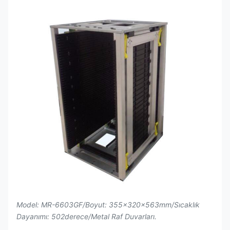
Model: MR-6603GF/Boyut: 355x320x563mm/Sıcaklık
Dayanımı: 502derece/Metal Raf Duvarları.