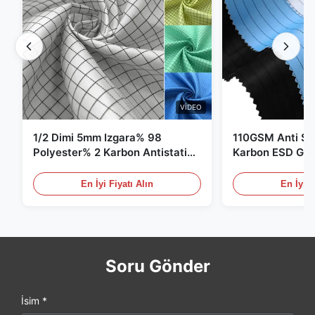
VIDEO
1/2 Dimi 5mm Izgara% 98
110GSM Anti Sta
Polyester% 2 Karbon Antistatik
Karbon ESD Giy
Giysiler
En İyi Fiyatı Alın
En İyi F
Soru Gönder
İsim *