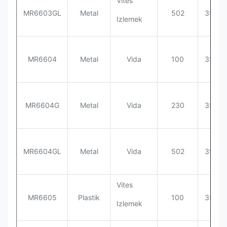
Vites
MR6603GL
Metal
502
355*3
Izlemek
MR6604
Metal
Vida
100
355*3
MR6604G
Metal
Vida
230
355*3
MR6604GL
Metal
Vida
502
355*3
Vites
MR6605
Plastik
100
355*3
Izlemek