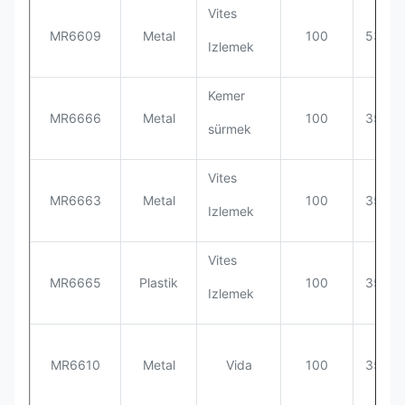
Vites
MR6609
Metal
100
535*5
Izlemek
Kemer
MR6666
Metal
100
355*3
sürmek
Vites
MR6663
Metal
100
355*3
Izlemek
Vites
MR6665
Plastik
100
355*3
Izlemek
MR6610
Metal
Vida
100
355*3