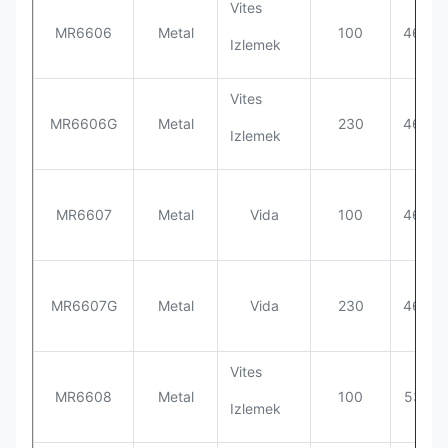
Vites
MR6606
Metal
100
460*4
Izlemek
Vites
MR6606G
Metal
230
460*4
Izlemek
MR6607
Metal
Vida
100
460*4
MR6607G
Metal
Vida
230
460*4
Vites
MR6608
Metal
100
535*4
Izlemek