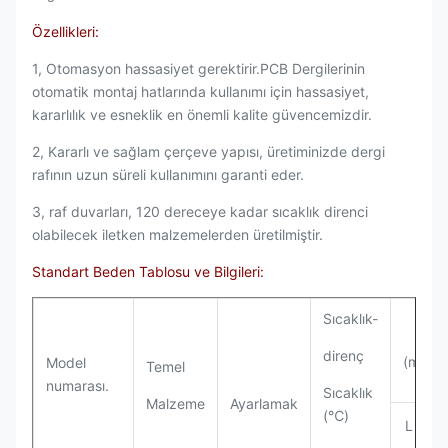
Özellikleri:
1, Otomasyon hassasiyet gerektirir.PCB Dergilerinin
otomatik montaj hatlarında kullanımı için hassasiyet,
kararlılık ve esneklik en önemli kalite güvencemizdir.
2, Kararlı ve sağlam çerçeve yapısı, üretiminizde dergi
rafının uzun süreli kullanımını garanti eder.
3, raf duvarları, 120 dereceye kadar sıcaklık direnci
olabilecek iletken malzemelerden üretilmiştir.
Standart Beden Tablosu ve Bilgileri:
Sıcaklık-
Dış 
direnç
(mm)
Model
Temel
numarası.
Sıcaklık
Malzeme
Ayarlamak
(℃)
L