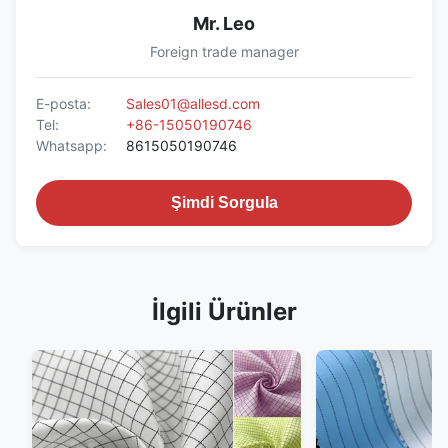
Mr. Leo
Foreign trade manager
E-posta:
Sales01@allesd.com
Tel:
+86-15050190746
Whatsapp:
8615050190746
Şimdi Sorgula
İlgili Ürünler