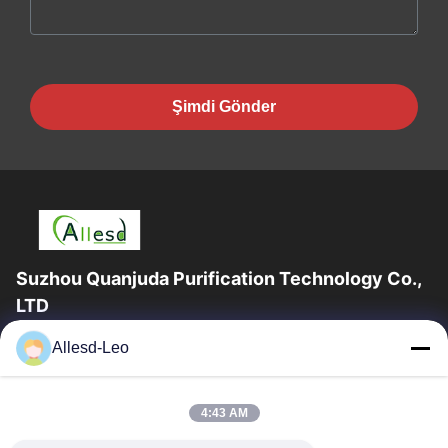
Şimdi Gönder
Suzhou Quanjuda Purification Technology Co.,
LTD
16 yıllık Tecrübe, ESD ve Temiz Oda ürünlerinin lider üreticisi ve
Allesd-Leo
ihracatçısı olarak, eksiksiz bir ESD ve Temiz Oda ekipmanı ve
malzemeleri...
Hızlı Bağlantılar
4:43 AM