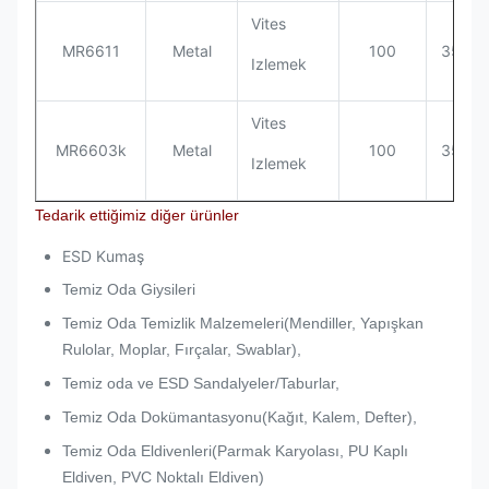
Vites
MR6611
Metal
100
355*3
Izlemek
Vites
MR6603k
Metal
100
355*3
Izlemek
Tedarik ettiğimiz diğer ürünler
ESD Kumaş
Temiz Oda Giysileri
Temiz Oda Temizlik Malzemeleri(Mendiller, Yapışkan
Rulolar, Moplar, Fırçalar, Swablar),
Temiz oda ve ESD Sandalyeler/Taburlar,
Temiz Oda Dokümantasyonu(Kağıt, Kalem, Defter),
Temiz Oda Eldivenleri(Parmak Karyolası, PU Kaplı
Eldiven, PVC Noktalı Eldiven)