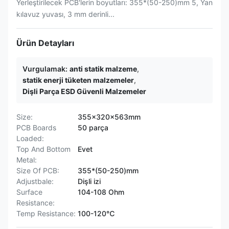
Yerleştirilecek PCB'lerin boyutları: 355*(50-250)mm 5, Yan
kılavuz yuvası, 3 mm derinli...
Ürün Detayları
Vurgulamak:
anti statik malzeme
,
statik enerji tüketen malzemeler
,
Dişli Parça ESD Güvenli Malzemeler
Size:
355x320x563mm
PCB Boards
50 parça
Loaded:
Top And Bottom
Evet
Metal:
Size Of PCB:
355*(50-250)mm
Adjustbale:
Dişli izi
Surface
104-108 Ohm
Resistance:
Temp Resistance:
100-120℃