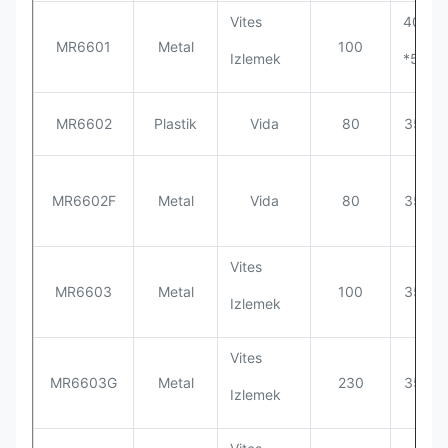
Vites
400*3
MR6601
Metal
100
Izlemek
*563
MR6602
Plastik
Vida
80
355*3
MR6602F
Metal
Vida
80
355*3
Vites
MR6603
Metal
100
355*3
Izlemek
Vites
MR6603G
Metal
230
355*3
Izlemek