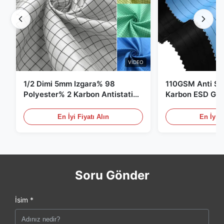
VIDEO
1/2 Dimi 5mm Izgara% 98
110GSM Anti Sta
Polyester% 2 Karbon Antistatik
Karbon ESD Giy
Giysiler
En İyi Fiyatı Alın
En İyi F
Soru Gönder
İsim *