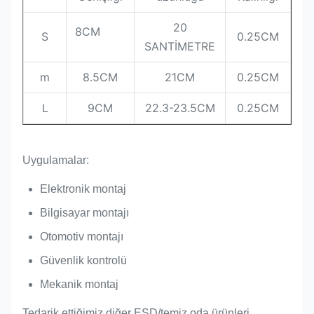
20
8CM
S
0.25CM
SANTİMETRE
m
8.5CM
21CM
0.25CM
L
9CM
22.3-23.5CM
0.25CM
Uygulamalar:
Elektronik montaj
Bilgisayar montajı
Otomotiv montajı
Güvenlik kontrolü
Mekanik montaj
Tedarik ettiğimiz diğer ESD/temiz oda ürünleri