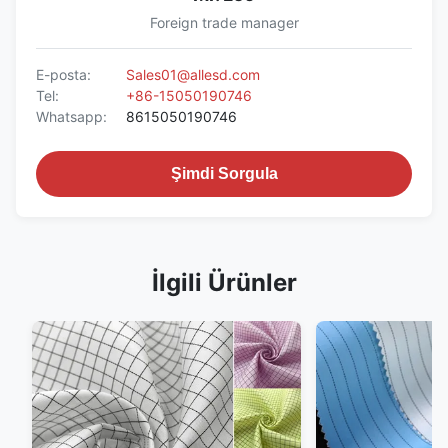
Foreign trade manager
E-posta:
Sales01@allesd.com
Tel:
+86-15050190746
Whatsapp:
8615050190746
Şimdi Sorgula
İlgili Ürünler