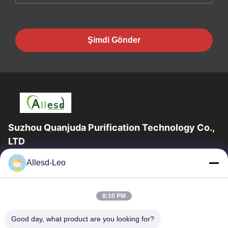
Şimdi Gönder
Suzhou Quanjuda Purification Technology Co.,
LTD
16 yıllık Tecrübe, ESD ve Temiz Oda ürünlerinin lider üreticisi ve
Allesd-Leo
ihracatçısı olarak, eksiksiz bir ESD ve Temiz Oda ekipmanı ve
malzemeleri...
Hızlı Bağlantılar
8:10 PM
Ev
Ürün:% S
Good day, what product are you looking for?