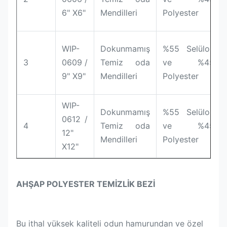
6" X6"
Mendilleri
Polyester
WIP-
Dokunmamış
%55 Selüloz
3
0609 /
Temiz oda
ve %45
9" X9"
Mendilleri
Polyester
WIP-
Dokunmamış
%55 Selüloz
0612 /
4
Temiz oda
ve %45
12"
Mendilleri
Polyester
X12"
AHŞAP POLYESTER TEMİZLİK BEZİ
Bu ithal yüksek kaliteli odun hamurundan ve özel