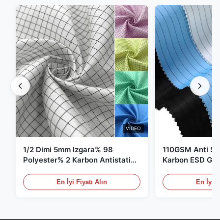
VIDEO
1/2 Dimi 5mm Izgara% 98
110GSM Anti Sta
Polyester% 2 Karbon Antistatik
Karbon ESD Giy
Giysiler
En İyi Fiyatı Alın
En İyi F