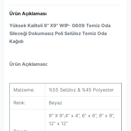
Ürün Açıklaması
Yüksek Kaliteli 9" X9" WIP- 0609 Temiz Oda
Sileceği Dokumasız Poli Selüloz Temiz Oda
Kağıdı
Ürün Açıklaması:
Malzeme:
%55 Selüloz & %45 Polyester
Renk:
Beyaz
9" X 9",4” x 4”, 6” x 6”, 9” x 9”,
12” x 12”