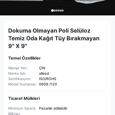
Dokuma Olmayan Poli Selüloz
Temiz Oda Kağıt Tüy Bırakmayan
9" X 9"
Temel Özellikler
Menşe Yeri:
ÇİN
Marka Adı:
allesd
Sertifikasyon:
ISO/ROHS
Model Numarası:
0609 /120
Ticaret Mülkleri
Minimum Sipariş
Pazarlık edilebilir
Miktarı: