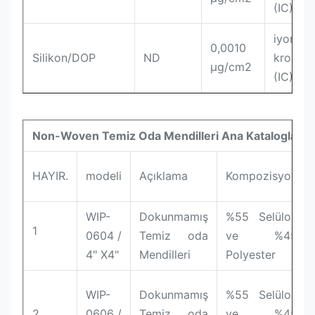
(IC) ile 
iyon
0,0010
Silikon/DOP
ND
kromato
µg/cm2
(IC) ile 
Non-Woven Temiz Oda Mendilleri Ana Kataloglar:
HAYIR.
modeli
Açıklama
Kompozisyon
WIP-
Dokunmamış
%55 Selüloz
1
0604 /
Temiz oda
ve %45
4" X4"
Mendilleri
Polyester
WIP-
Dokunmamış
%55 Selüloz
2
0606 /
Temiz oda
ve %45