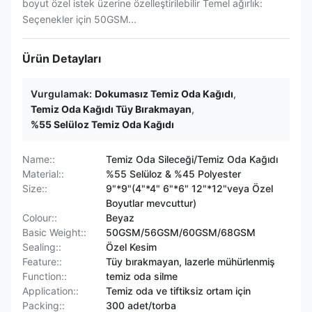
boyut özel istek üzerine özelleştirilebilir Temel ağırlık:
Seçenekler için 50GSM...
Ürün Detayları
Vurgulamak:
Dokumasız Temiz Oda Kağıdı
,
Temiz Oda Kağıdı Tüy Bırakmayan
,
%55 Selüloz Temiz Oda Kağıdı
Name::
Temiz Oda Sileceği/Temiz Oda Kağıdı
Material::
%55 Selüloz & %45 Polyester
Size::
9"*9"(4"*4" 6"*6" 12"*12"veya Özel
Boyutlar mevcuttur)
Colour::
Beyaz
Basic Weight::
50GSM/56GSM/60GSM/68GSM
Sealing::
Özel Kesim
Feature::
Tüy bırakmayan, lazerle mühürlenmiş
Function::
temiz oda silme
Application::
Temiz oda ve tiftiksiz ortam için
Packing::
300 adet/torba