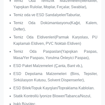
Temiz Oda Temizlik Malzemeleri(Mendiller,
Yapışkan Rulolar, Moplar, Fırçalar, Swablar),
Temiz oda ve ESD Sandalyeler/Taburlar,
Temiz Oda Dokümantasyonu(Kağıt, Kalem,
Defter),
Temiz Oda Eldivenleri(Parmak Karyolası, PU
Kaplamalı Eldiven, PVC Noktalı Eldiven)
Temiz Oda Paspasları(Yapışkan Paspas,
Masa/Yer Paspası, Yorulma Önleyici Paspas),
ESD Paket Malzemeleri (Çanta, Bant vb.),
ESD Depolama Malzemeleri (Bins, Tepsiler,
Sirkülasyon Kutusu, Solvent Dispenserler),
ESD Bilek/Topuk Kayışları/Topraklama Kabloları.
Statik Kontrollü İyonize Blower/Tabanca/Nozul,
Işıklı Büyüteç,