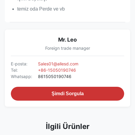
temiz oda Perde ve vb
Mr. Leo
Foreign trade manager
E-posta:
Sales01@allesd.com
Tel:
+86-15050190746
Whatsapp:
8615050190746
Şimdi Sorgula
İlgili Ürünler