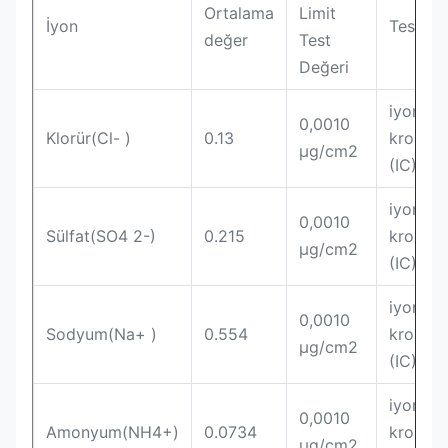
Ortalama
Limit
İyon
Test Yö
değer
Test
Değeri
iyon
0,0010
Klorür(Cl- )
0.13
kromato
µg/cm2
(IC) ile 
iyon
0,0010
Sülfat(SO4 2-)
0.215
kromato
µg/cm2
(IC) ile 
iyon
0,0010
Sodyum(Na+ )
0.554
kromato
µg/cm2
(IC) ile 
iyon
0,0010
Amonyum(NH4+)
0.0734
kromato
µg/cm2