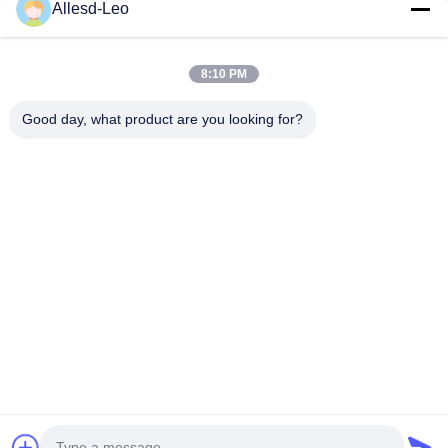
16 yıllık Tecrübe, ESD ve Temiz Oda ürünlerinin lider üreticisi ve
Allesd-Leo
ihracatçısı olarak, eksiksiz bir ESD ve Temiz Oda ekipmanı ve
malzemeleri...
Hızlı Bağlantılar
8:10 PM
Ev
Ürün:% S
Good day, what product are you looking for?
Hakkımızda
Fabrika Turu
Kalite Kontrol
Bizimle Iletişime Geçin
Bir Teklif Isteği
Bize Ulaşın
0086-512-65883749
0086-512-66190772
Sales01@allesd.com
Telif hakkı © 2018-2026 Suzhou Quanjuda Purification Technology Co.,
LTD. Tüm haklar saklıdır.