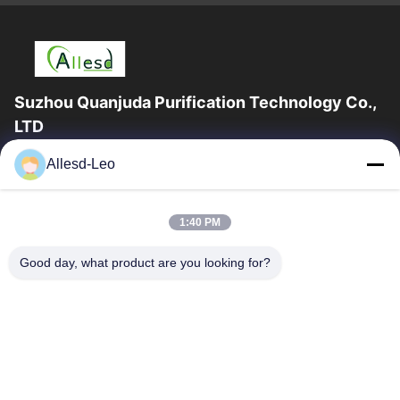
Suzhou Quanjuda Purification Technology Co.,
LTD
16 yıllık Tecrübe, ESD ve Temiz Oda ürünlerinin lider üreticisi ve
Allesd-Leo
ihracatçısı olarak, eksiksiz bir ESD ve Temiz Oda ekipmanı ve
malzemeleri...
Hızlı Bağlantılar
1:40 PM
Ev
Ürün:% S
Good day, what product are you looking for?
Hakkımızda
Fabrika Turu
Kalite Kontrol
Bizimle Iletişime Geçin
Bir Teklif Isteği
Bize Ulaşın
0086-512-65883749