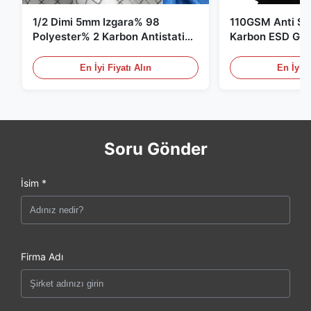
1/2 Dimi 5mm Izgara% 98
110GSM Anti Sta
Polyester% 2 Karbon Antistatik
Karbon ESD Giy
Giysiler
En İyi Fiyatı Alın
En İyi F
Soru Gönder
İsim *
Firma Adı