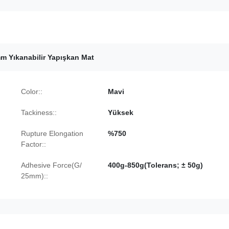
m Yıkanabilir Yapışkan Mat
Color::
Mavi
Tackiness::
Yüksek
Rupture Elongation
%750
Factor::
Adhesive Force(G/
400g-850g(Tolerans; ± 50g)
25mm)::