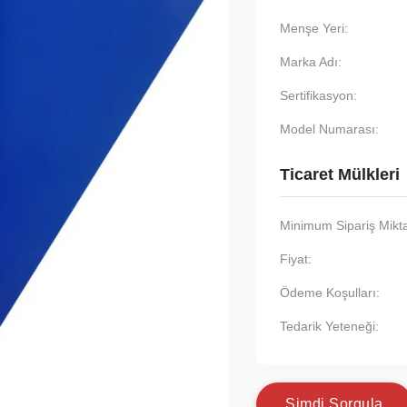
Menşe Yeri:
Marka Adı:
Sertifikasyon:
Model Numarası:
Ticaret Mülkleri
Minimum Sipariş Mikta
Fiyat:
Ödeme Koşulları:
Tedarik Yeteneği:
Ş
i
m
d
i
S
o
r
g
u
l
a