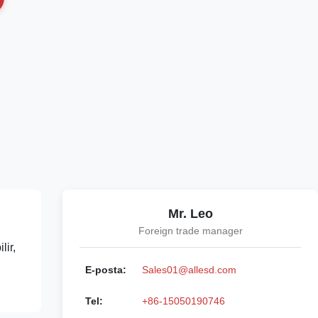
Mr. Leo
Foreign trade manager
lir,
E-posta:
Sales01@allesd.com
Tel:
+86-15050190746