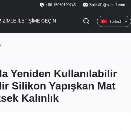
+86-15050190746
Sales01@allesd.com
BIZIMLE ILETIŞIME GEÇIN
Turkish
k
a Yeniden Kullanılabilir
lir Silikon Yapışkan Mat
sek Kalınlık