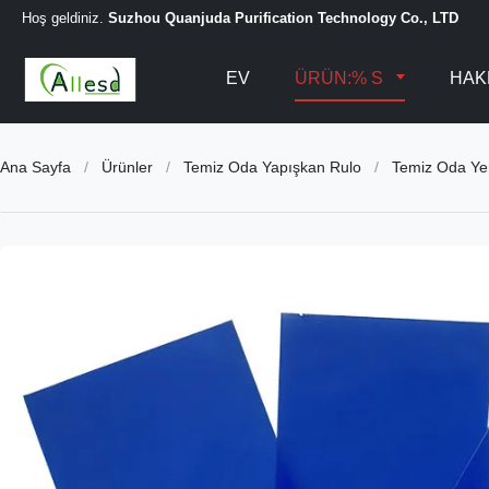
Hoş geldiniz.
Suzhou Quanjuda Purification Technology Co., LTD
EV
ÜRÜN:% S
HAK
Ana Sayfa
/
Ürünler
/
Temiz Oda Yapışkan Rulo
/
Temiz Oda Yeni