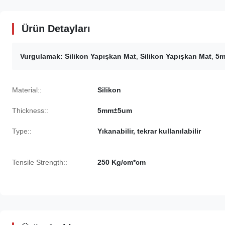
Ürün Detayları
Vurgulamak:
Silikon Yapışkan Mat
,
Silikon Yapışkan Mat
,
5m
Material::
Silikon
Thickness::
5mm±5um
Type::
Yıkanabilir, tekrar kullanılabilir
Tensile Strength::
250 Kg/cm*cm