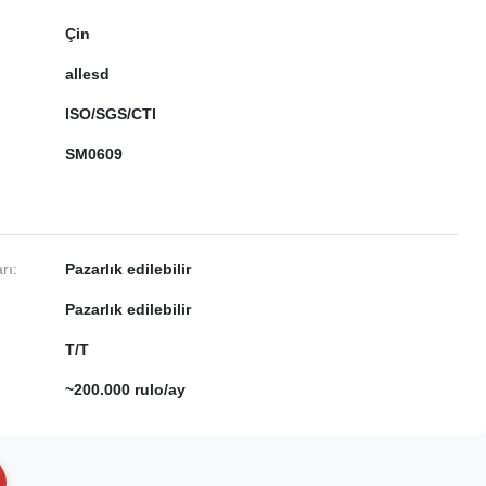
Çin
allesd
ISO/SGS/CTI
SM0609
rı:
Pazarlık edilebilir
Pazarlık edilebilir
T/T
~200.000 rulo/ay