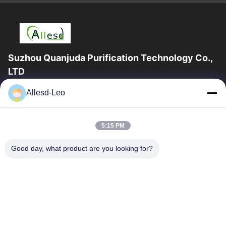
Suzhou Quanjuda Purification Technology Co.,
LTD
16 yıllık Tecrübe, ESD ve Temiz Oda ürünlerinin lider üreticisi ve
Allesd-Leo
ihracatçısı olarak, eksiksiz bir ESD ve Temiz Oda ekipmanı ve
malzemeleri...
Hızlı Bağlantılar
5:15 PM
Ev
Ürün:% S
Good day, what product are you looking for?
Hakkımızda
Fabrika Turu
Kalite Kontrol
Bizimle Iletişime Geçin
Bir Teklif Isteği
Bize Ulaşın
0086-512-65883749