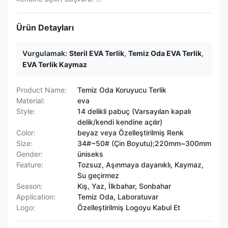
Ürün Detayları
Vurgulamak:
Steril EVA Terlik
,
Temiz Oda EVA Terlik
,
EVA Terlik Kaymaz
Product Name:
Temiz Oda Koruyucu Terlik
Material:
eva
Style:
14 delikli pabuç (Varsayılan kapalı
delik/kendi kendine açılır)
Color:
beyaz veya Özelleştirilmiş Renk
Size:
34#~50# (Çin Boyutu);220mm~300mm
Gender:
üniseks
Feature:
Tozsuz, Aşınmaya dayanıklı, Kaymaz,
Su geçirmez
Season:
Kış, Yaz, İlkbahar, Sonbahar
Application:
Temiz Oda, Laboratuvar
Logo:
Özelleştirilmiş Logoyu Kabul Et