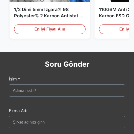
1/2 Dimi 5mm Izgara% 98
110GSM Anti Sta
Polyester% 2 Karbon Antistatik
Karbon ESD Giy
Giysiler
En İyi Fiyatı Alın
En İyi F
Soru Gönder
İsim *
Firma Adı