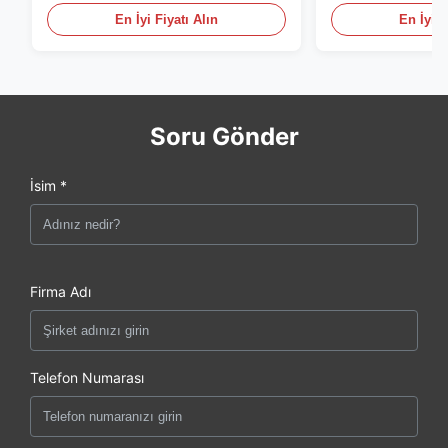
En İyi Fiyatı Alın
En İyi F
Soru Gönder
İsim *
Firma Adı
Telefon Numarası