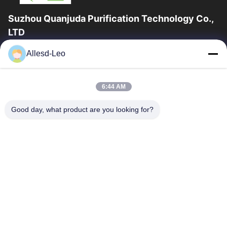
Suzhou Quanjuda Purification Technology Co.,
LTD
16 yıllık Tecrübe, ESD ve Temiz Oda ürünlerinin lider üreticisi ve
Allesd-Leo
ihracatçısı olarak, eksiksiz bir ESD ve Temiz Oda ekipmanı ve
malzemeleri...
Hızlı Bağlantılar
6:44 AM
Ev
Ürün:% S
Good day, what product are you looking for?
Hakkımızda
Fabrika Turu
Kalite Kontrol
Bizimle Iletişime Geçin
Bir Teklif Isteği
Bize Ulaşın
0086-512-65883749
0086-512-66190772
Sales01@allesd.com