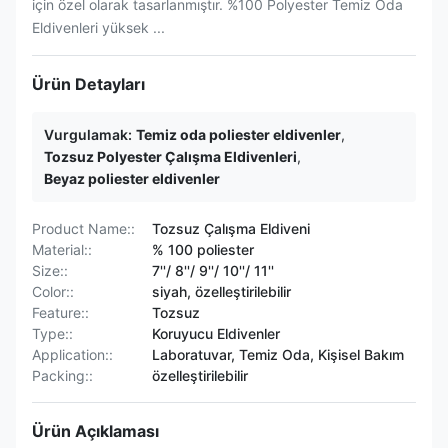
için özel olarak tasarlanmıştır. %100 Polyester Temiz Oda
Eldivenleri yüksek ...
Ürün Detayları
Vurgulamak:
Temiz oda poliester eldivenler
,
Tozsuz Polyester Çalışma Eldivenleri
,
Beyaz poliester eldivenler
Product Name::
Tozsuz Çalışma Eldiveni
Material::
% 100 poliester
Size::
7''/ 8''/ 9''/ 10''/ 11''
Color::
siyah, özelleştirilebilir
Feature::
Tozsuz
Type::
Koruyucu Eldivenler
Application::
Laboratuvar, Temiz Oda, Kişisel Bakım
Packing::
özelleştirilebilir
Ürün Açıklaması