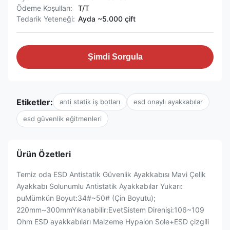
Ödeme Koşulları:
T/T
Tedarik Yeteneği:
Ayda ~5.000 çift
Şimdi Sorgula
Etiketler:
anti statik iş botları
esd onaylı ayakkabılar
esd güvenlik eğitmenleri
Ürün Özetleri
Temiz oda ESD Antistatik Güvenlik Ayakkabısı Mavi Çelik
Ayakkabı Solunumlu Antistatik Ayakkabılar Yukarı:
puMümkün Boyut:34#~50# (Çin Boyutu);
220mm~300mmYıkanabilir:EvetSistem Direnişi:106~109
Ohm ESD ayakkabıları Malzeme Hypalon Sole+ESD çizgili