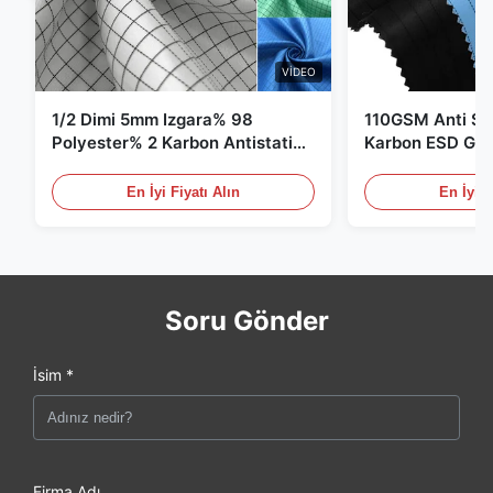
VIDEO
1/2 Dimi 5mm Izgara% 98
110GSM Anti Sta
Polyester% 2 Karbon Antistatik
Karbon ESD Giy
Giysiler
En İyi Fiyatı Alın
En İyi F
Soru Gönder
İsim *
Firma Adı