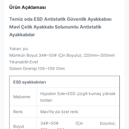
Ürün Açıklaması
Temiz oda ESD Antistatik Güvenlik Ayakkabısı
Mavi Çelik Ayakkabı Solunumlu Antistatik
Ayakkabılar
Yukarı: pu
Mümkün Boyut:34#~50# (Çin Boyutu); 220mm~300mm
Yıkanabilir:Evet
Sistem Direnişi:106~109 Ohm
ESD ayakkabıları
Hypalon Sole+ESD çizgili kumaş yüksek
Malzeme
botları
Renk
Mavi
Ya da özel renk
34#~50# (Çin boyutu);
Boyut