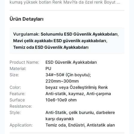
kumaş yüksek botları Renk MaviYa da özel renk Boyut ...
Ürün Detayları
Vurgulamak:
Solunumlu ESD Güvenlik Ayakkabıları
,
Mavi çelik ayakkabı ESD güvenlik ayakkabıları
,
Temiz oda ESD Güvenlik Ayakkabıları
Product Name:
ESD Güvenlik Ayakkabıları
Material:
PU
Size:
34#~50# (Çin boyutu);
220mm~300mm
Color:
beyaz veya Özelleştirilmiş Renk
Feature:
Anti-statik, kaymaz, Anti-çarpma
Surface
10e6-10e9 ohm
Resistance:
Style:
Anti-Statik, çelik burunlu, darbelere
karşı dayanıklı
Application:
Temiz oda, Endüstri, Antistatik alan