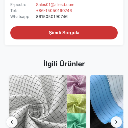
E-posta:
Sales01@allesd.com
Tel:
+86-15050190746
Whatsapp:
8615050190746
Şimdi Sorgula
İlgili Ürünler