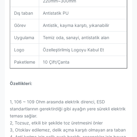
220mm~300mm
Dış taban
Antistatik PU
Görev
Antistik, kayma karşıtı, yıkanabilir
Uygulama
Temiz oda, sanayi, antistatik alan
Logo
Özelleştirilmiş Logoyu Kabul Et
Paketleme
10 Çift/Çanta
Özellikleri:
1, 106 ~ 109 Ohm arasında elektrik direnci, ESD
standartlarının gerektirdiği gibi ayağın yere sürekli elektrik
teması sağlar.
2, Tozsuz, etkili bir şekilde toz üretmesini önler
3, Otoklav edilemez, delik açma karşıtı olmayan ara taban
4, Anti kırılma için çelik ayak başlığı, seçenekler için beyaz