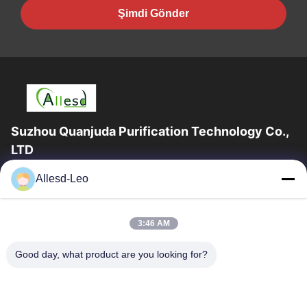
Şimdi Gönder
Suzhou Quanjuda Purification Technology Co.,
LTD
16 yıllık Tecrübe, ESD ve Temiz Oda ürünlerinin lider üreticisi ve
Allesd-Leo
ihracatçısı olarak, eksiksiz bir ESD ve Temiz Oda ekipmanı ve
malzemeleri...
Hızlı Bağlantılar
3:46 AM
Ev
Ürün:% S
Good day, what product are you looking for?
Hakkımızda
Fabrika Turu
Kalite Kontrol
Bizimle Iletişime Geçin