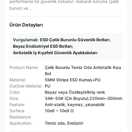
performanslı bir güvenlik botudur: mekanik koruma (çelik
burun) ve ...
Ürün Detayları
Vurgulamak:
ESD Çelik Burunlu Güvenlik Botları
,
Beyaz Endüstriyel ESD Botları
,
Antistatik İş Kıyafeti Güvenlik Ayakkabıları
Product Name:
Çelik Burunlu Temiz Oda Antistatik Kısa
Bot
Material:
5MM Shripe ESD Kumaş+PU
OutSole Material:
PU
Color:
Beyaz veya Özelleştirilmiş renk
Size:
34#~50# (Çin Boyutu);220mm~300mm
Feature:
Anti-statik, kaymaz, yıkanabilir
Surface
10e6 ~ 10e9 Ω
Resistance:
Application:
Temiz oda, Endüstri