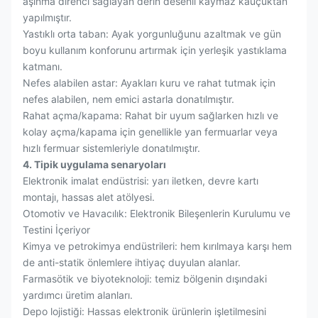
aşınma direnci sağlayan derin desenli kaymaz kauçuktan
yapılmıştır.
Yastıklı orta taban: Ayak yorgunluğunu azaltmak ve gün
boyu kullanım konforunu artırmak için yerleşik yastıklama
katmanı.
Nefes alabilen astar: Ayakları kuru ve rahat tutmak için
nefes alabilen, nem emici astarla donatılmıştır.
Rahat açma/kapama: Rahat bir uyum sağlarken hızlı ve
kolay açma/kapama için genellikle yan fermuarlar veya
hızlı fermuar sistemleriyle donatılmıştır.
4. Tipik uygulama senaryoları
Elektronik imalat endüstrisi: yarı iletken, devre kartı
montajı, hassas alet atölyesi.
Otomotiv ve Havacılık: Elektronik Bileşenlerin Kurulumu ve
Testini İçeriyor
Kimya ve petrokimya endüstrileri: hem kırılmaya karşı hem
de anti-statik önlemlere ihtiyaç duyulan alanlar.
Farmasötik ve biyoteknoloji: temiz bölgenin dışındaki
yardımcı üretim alanları.
Depo lojistiği: Hassas elektronik ürünlerin işletilmesini