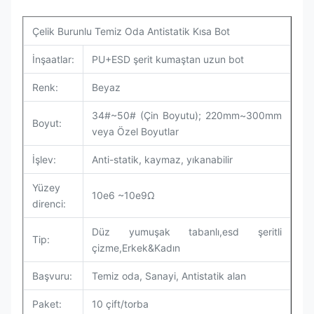
Çelik Burunlu Temiz Oda Antistatik Kısa Bot
İnşaatlar:
PU+ESD şerit kumaştan uzun bot
Renk:
Beyaz
34#~50# (Çin Boyutu); 220mm~300mm
Boyut:
veya Özel Boyutlar
İşlev:
Anti-statik, kaymaz, yıkanabilir
Yüzey
10e6 ~10e9Ω
direnci:
Düz yumuşak tabanlı,esd şeritli
Tip:
çizme,Erkek&Kadın
Başvuru:
Temiz oda, Sanayi, Antistatik alan
Paket:
10 çift/torba