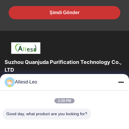
Şimdi Gönder
Suzhou Quanjuda Purification Technology Co.,
LTD
16 yıllık Tecrübe, ESD ve Temiz Oda ürünlerinin lider üreticisi ve
Allesd-Leo
ihracatçısı olarak, eksiksiz bir ESD ve Temiz Oda ekipmanı ve
malzemeleri...
Hızlı Bağlantılar
2:28 PM
Ev
Ürün:% S
Good day, what product are you looking for?
Hakkımızda
Fabrika Turu