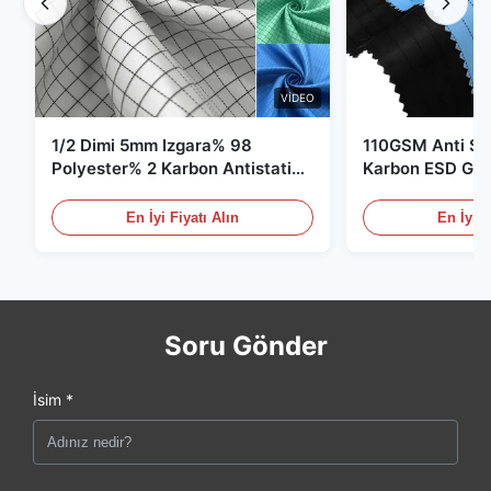
VIDEO
1/2 Dimi 5mm Izgara% 98
110GSM Anti Sta
Polyester% 2 Karbon Antistatik
Karbon ESD Giy
Giysiler
En İyi Fiyatı Alın
En İyi F
Soru Gönder
İsim *