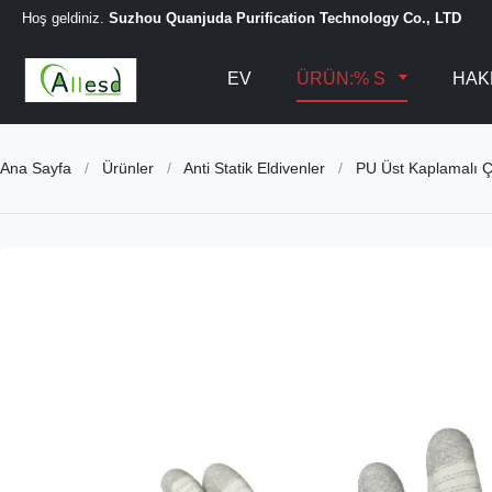
Hoş geldiniz.
Suzhou Quanjuda Purification Technology Co., LTD
EV
ÜRÜN:% S
HAK
Ana Sayfa
/
Ürünler
/
Anti Statik Eldivenler
/
PU Üst Kaplamalı Ç