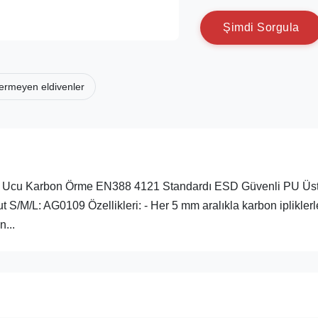
Ş
i
m
d
i
S
o
r
g
u
l
a
içermeyen eldivenler
mak Ucu Karbon Örme EN388 4121 Standardı ESD Güvenli PU Üs
S/M/L: AG0109 Özellikleri: - Her 5 mm aralıkla karbon ipliklerl
n...