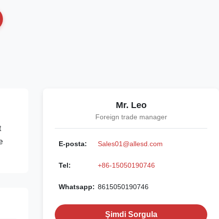
Mr. Leo
Foreign trade manager
t
e
E-posta:
Sales01@allesd.com
Tel:
+86-15050190746
Whatsapp:
8615050190746
Şimdi Sorgula