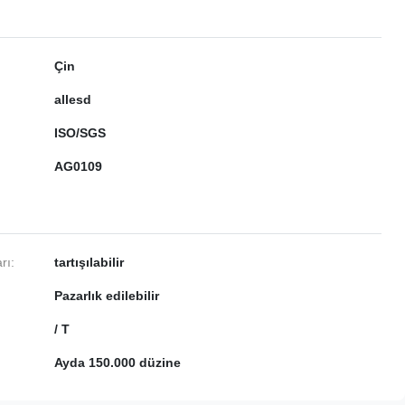
Çin
allesd
ISO/SGS
AG0109
rı:
tartışılabilir
Pazarlık edilebilir
/ T
Ayda 150.000 düzine