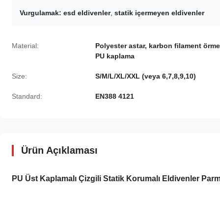
Vurgulamak:
esd eldivenler
,
statik içermeyen eldivenler
Material:
Polyester astar, karbon filament örme
PU kaplama
Size:
S/M/L/XL/XXL (veya 6,7,8,9,10)
Standard:
EN388 4121
Ürün Açıklaması
PU Üst Kaplamalı Çizgili Statik Korumalı Eldivenler P