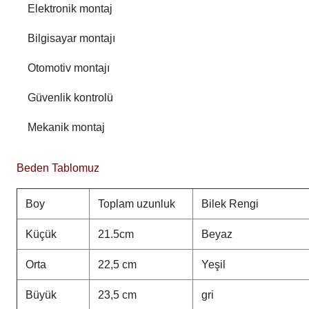
Elektronik montaj
Bilgisayar montajı
Otomotiv montajı
Güvenlik kontrolü
Mekanik montaj
Beden Tablomuz
Boy
Toplam uzunluk
Bilek Rengi
Küçük
21.5cm
Beyaz
Orta
22,5 cm
Yeşil
Büyük
23,5 cm
gri