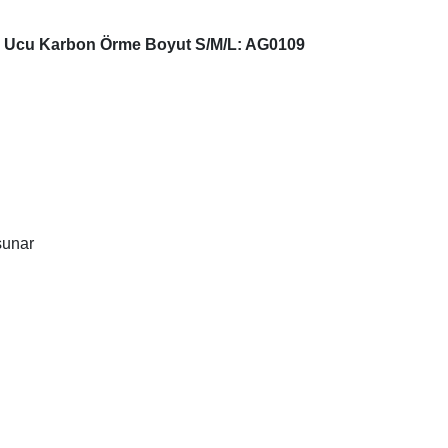
ak Ucu Karbon Örme Boyut S/M/L: AG0109
sunar