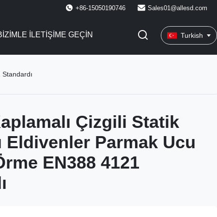
+86-15050190746
Sales01@allesd.com
BIZIMLE ILETIŞIME GEÇIN
Turkish
 Standardı
plamalı Çizgili Statik
 Eldivenler Parmak Ucu
Örme EN388 4121
ı